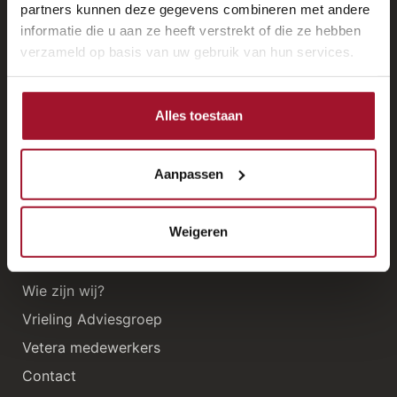
partners kunnen deze gegevens combineren met andere
Oldtimerverzekering vergelijken
informatie die u aan ze heeft verstrekt of die ze hebben
verzameld op basis van uw gebruik van hun services.
Ondersteuning
Voorwaarden
Alles toestaan
Lijst van erkende Taxateurs
Feedback
Aanpassen
Dienstenwijzer
Weigeren
Over Vetera
Wie zijn wij?
Vrieling Adviesgroep
Vetera medewerkers
Contact