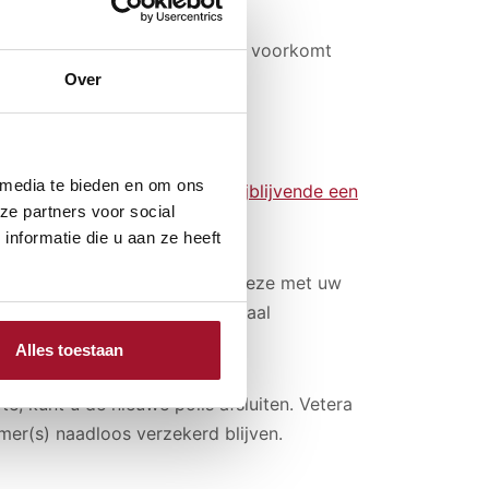
estiging van de opzegging. Dit voorkomt
Over
 media te bieden en om ons
imerverzekeringen en
vraag vrijblijvende een
ze partners voor social
 uw verzekeringsbehoeften.
nformatie die u aan ze heeft
king en premies en vergelijk deze met uw
n uitgebreidere dekking, speciaal
Alles toestaan
te, kunt u de nieuwe polis afsluiten. Vetera
mer(s) naadloos verzekerd blijven.