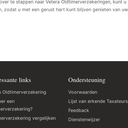
over te stappen naar Vetera Oldtimerverzekeringen, kunt u
n, zodat u met een gerust hart kunt blijven genieten van uw
essante links
Ondersteuning
a Oldtimerverzekering
Voorwaarden
er een
Lijst van erkende Taxateurs
merverzekering?
Feedback
merverzekering vergelijken
Dienstenwijzer