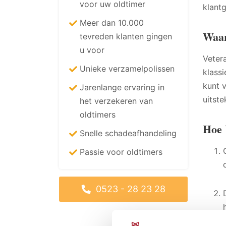
voor uw oldtimer
klantg
Meer dan 10.000
Waar
tevreden klanten gingen
u voor
Veter
Unieke verzamelpolissen
klass
kunt 
Jarenlange ervaring in
uitst
het verzekeren van
oldtimers
Hoe 
Snelle schadeafhandeling
Passie voor oldtimers
0523 - 28 23 28