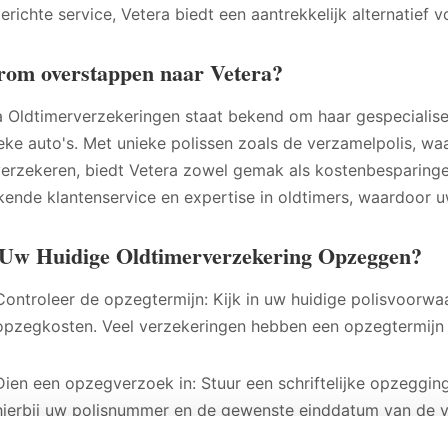
erichte service, Vetera biedt een aantrekkelijk alternatief v
om overstappen naar Vetera?
a Oldtimerverzekeringen staat bekend om haar gespecialis
ieke auto's. Met unieke polissen zoals de verzamelpolis, wa
verzekeren, biedt Vetera zowel gemak als kostenbesparinge
ekende klantenservice en expertise in oldtimers, waardoor u
Uw Huidige Oldtimerverzekering Opzeggen?
Controleer de opzegtermijn: Kijk in uw huidige polisvoorw
opzegkosten. Veel verzekeringen hebben een opzegtermijn
Dien een opzegverzoek in: Stuur een schriftelijke opzeggin
hierbij uw polisnummer en de gewenste einddatum van de 
ook de mogelijkheid om telefonisch of online op te zeggen.