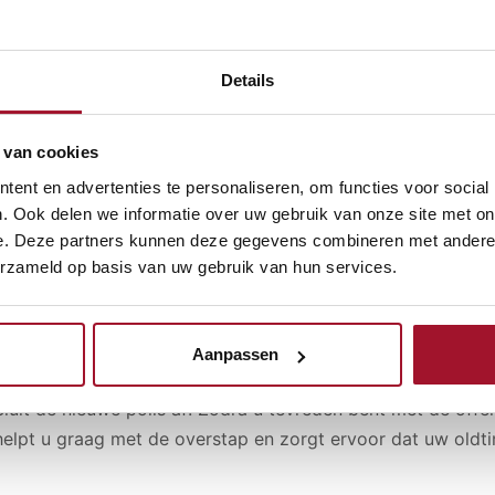
Bevestiging van opzegging: Vraag om een schriftelijke bev
misverstanden en biedt u een bewijs van de opzegging.
Details
stappen naar Vetera Oldtimerverzekeringen
 van cookies
ent en advertenties te personaliseren, om functies voor social
Vraag een offerte aan: Bezoek de website van Vetera Oldt
. Ook delen we informatie over uw gebruik van onze site met on
offerte aan
. Geef hierbij informatie over uw oldtimer(s) en
e. Deze partners kunnen deze gegevens combineren met andere i
erzameld op basis van uw gebruik van hun services.
Vergelijk de dekking en premies: Bekijk de aangeboden dek
huidige verzekering. Vetera biedt vaak scherpere premies e
afgestemd op oldtimers.
Aanpassen
Sluit de nieuwe polis af: Zodra u tevreden bent met de offer
helpt u graag met de overstap en zorgt ervoor dat uw oldti