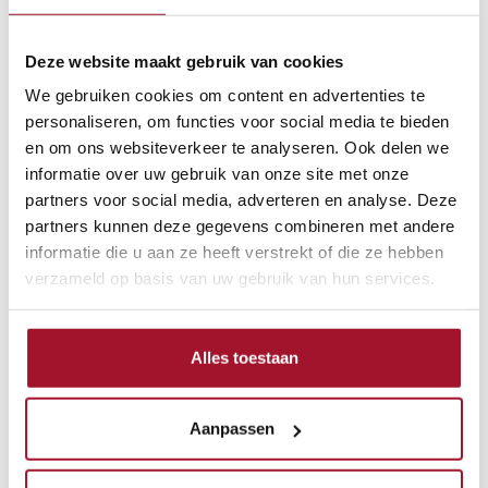
Tot
Dagwaarde
15.000,-
rechterzijde
€
Taxatierapport
Deze website maakt gebruik van cookies
Vanaf
Taxatiewaarde
15.000,-
inclusief 2 foto's
We gebruiken cookies om content en advertenties te
personaliseren, om functies voor social media te bieden
en om ons websiteverkeer te analyseren. Ook delen we
Taxatierapport
informatie over uw gebruik van onze site met onze
Een erkend Nivre, TMV, RETM, VRT taxatierapport
partners voor social media, adverteren en analyse. Deze
of een Fehac goed gekeurd taxatierapport (inclusief
partners kunnen deze gegevens combineren met andere
2 foto's). Ook goedgekeurd is het rapport van een
informatie die u aan ze heeft verstrekt of die ze hebben
technische commissie van een erkende club of
verzameld op basis van uw gebruik van hun services.
vereniging van instandhouding van historische
motorrijtuigen. Het taxatierapport kent een
geldigheidsduur van 3 jaar, gerekend van de
Alles toestaan
rapportdatum. Beschikt u over een bestaand
taxatierapport van uw oldtimer dan kunnen wij deze
Aanpassen
gebruiken voor uw polis als deze niet ouder is dan 6
maanden.