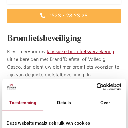
0523 - 28 23 28
Bromfietsbeveiliging
Kiest u ervoor uw
klassieke bromfietsverzekering
uit te bereiden met Brand/Diefstal of Volledig
Casco, dan dient uw oldtimer bromfiets voorzien te
zijn van de juiste diefstalbeveiliging. In
onderstaande overzicht vindt u aan welke
beveiligingseis u dient te voldoen.
Toestemming
Details
Over
Beveiligingseis bij Brand/Diefstal en Volledig
Casco
Verzekerde waarde
Beveiligingseis
Deze website maakt gebruik van cookies