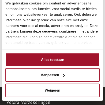
€ 0,-
tot
€ 15.000,-
ART Klasse 3
We gebruiken cookies om content en advertenties te
personaliseren, om functies voor social media te bieden
€ 15.000,-
en hoger
ART Klasse 4
en om ons websiteverkeer te analyseren. Ook delen we
Weet u niet zeker of uw huidige beveiliging
informatie over uw gebruik van onze site met onze
volstaat? Kijk dan op de website van de
Stichting
partners voor social media, adverteren en analyse. Deze
ART
voor een volledig overzicht van alle
partners kunnen deze gegevens combineren met andere
goedgekeurde beveiligingssloten. Alle
informatie die u aan ze heeft verstrekt of die ze hebben
goedgekeurde sloten zijn gewaardeerd met sterren,
verzameld op basis van uw gebruik van hun services.
het aantal sterren geeft de ART Klasse weer.
Alles toestaan
Op de website van
Kiwa SCM
vindt u alle informatie
over de SCM beveiligingssystemen.
Aanpassen
Weigeren
Vetera Verzekeringen