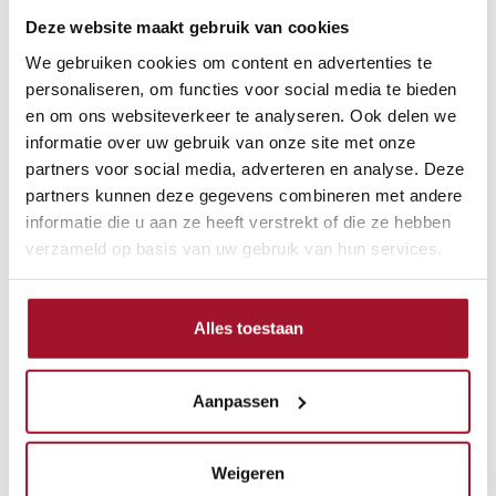
Deze website maakt gebruik van cookies
Scherpe premies
We gebruiken cookies om content en advertenties te
Uitgebreide dekking
personaliseren, om functies voor social media te bieden
en om ons websiteverkeer te analyseren. Ook delen we
Op maat gemaakte verzekering
informatie over uw gebruik van onze site met onze
Persoonlijk en deskundig advies
partners voor social media, adverteren en analyse. Deze
Goede service
partners kunnen deze gegevens combineren met andere
informatie die u aan ze heeft verstrekt of die ze hebben
Bereken online uw premie
verzameld op basis van uw gebruik van hun services.
Niet op het evenement maar wel benieuwd wat voor
scherpe premie wij u kunnen bieden voor uw
klassieker? Bereken dan online uw premie en vraag
Alles toestaan
een vrijblijvende offerte aan.
Aanpassen
Vraag direct een offerte aan
Weigeren