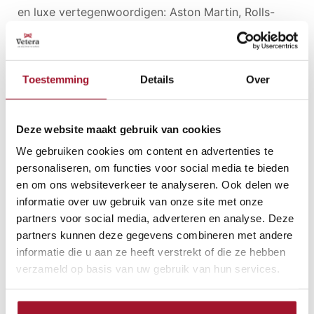
en luxe vertegenwoordigen: Aston Martin, Rolls-
Royce en Bentley. Van eenvoudig en puur tot
exclusief en luxueus: er is bijna altijd een Britse
klassieker die bij een liefhebber past.
Toestemming
Details
Over
Niet perfect, wel karakter
Britse klassiekers worden niet geliefd omdat ze
Deze website maakt gebruik van cookies
perfect zijn. Een deel van hun charme zit juist in het
We gebruiken cookies om content en advertenties te
feit dat ze niet altijd volledig rationeel zijn.
personaliseren, om functies voor social media te bieden
en om ons websiteverkeer te analyseren. Ook delen we
informatie over uw gebruik van onze site met onze
Een dashboard met houtfineer. Ronde tellers.
partners voor social media, adverteren en analyse. Deze
Chroomaccenten. Leder dat met de jaren meer
partners kunnen deze gegevens combineren met andere
karakter krijgt. Een motor die je hoort en voelt. En
informatie die u aan ze heeft verstrekt of die ze hebben
soms techniek die net wat meer aandacht vraagt
verzameld op basis van uw gebruik van hun services.
dan je vooraf had bedacht.