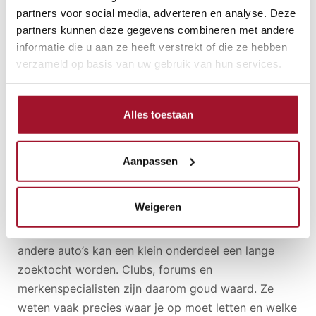
rondje door de straat, maar lang genoeg om de
partners voor social media, adverteren en analyse. Deze
auto warm te laten worden. Let op hoe de motor
partners kunnen deze gegevens combineren met andere
start, schakelt, remt en stuurt. Kijk of de
informatie die u aan ze heeft verstrekt of die ze hebben
temperatuur stabiel blijft, of de auto rechtuit rijdt en
verzameld op basis van uw gebruik van hun services.
of er geen vreemde geluiden ontstaan zodra alles
warm is. Een klassieker hoeft niet als een moderne
auto te rijden, maar hij moet wel logisch en
Alles toestaan
betrouwbaar aanvoelen.
Aanpassen
Verdiep je ook in onderdelen en specialisten.
Sommige klassiekers zijn verrassend eenvoudig in
Weigeren
leven te houden, omdat onderdelen goed
verkrijgbaar zijn en er veel kennis bestaat. Bij
andere auto’s kan een klein onderdeel een lange
zoektocht worden. Clubs, forums en
merkenspecialisten zijn daarom goud waard. Ze
weten vaak precies waar je op moet letten en welke