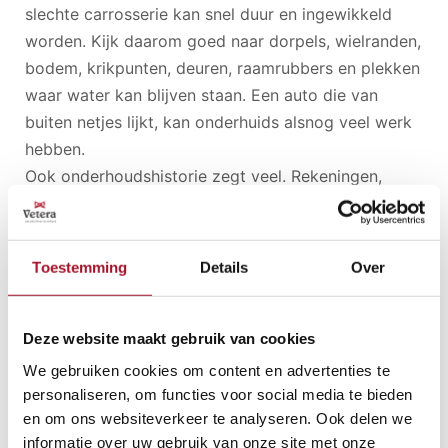
slechte carrosserie kan snel duur en ingewikkeld
worden. Kijk daarom goed naar dorpels, wielranden,
bodem, krikpunten, deuren, raamrubbers en plekken
waar water kan blijven staan. Een auto die van
buiten netjes lijkt, kan onderhuids alsnog veel werk
hebben.
Ook onderhoudshistorie zegt veel. Rekeningen,
oude keuringsrapporten, taxatierapporten en
documentatie maken een klassieker niet alleen
aantrekkelijker, maar geven ook vertrouwen. Je ziet
Toestemming
Details
Over
wat er al gedaan is, door wie en wanneer. Een map
met historie is misschien minder spannend dan een
glimmende laklaag, maar op de lange termijn vaak
Deze website maakt gebruik van cookies
waardevoller.
We gebruiken cookies om content en advertenties te
personaliseren, om functies voor social media te bieden
en om ons websiteverkeer te analyseren. Ook delen we
Maak altijd een goede proefrit. Niet alleen een
informatie over uw gebruik van onze site met onze