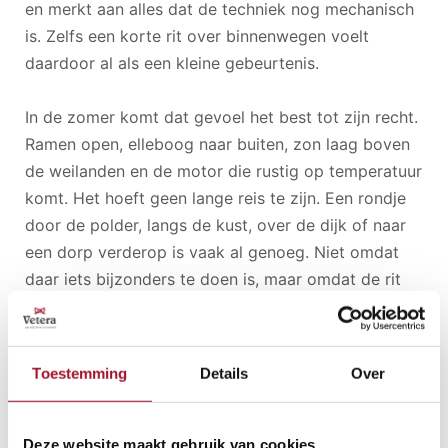
en merkt aan alles dat de techniek nog mechanisch
is. Zelfs een korte rit over binnenwegen voelt
daardoor al als een kleine gebeurtenis.
In de zomer komt dat gevoel het best tot zijn recht.
Ramen open, elleboog naar buiten, zon laag boven
de weilanden en de motor die rustig op temperatuur
komt. Het hoeft geen lange reis te zijn. Een rondje
door de polder, langs de kust, over de dijk of naar
een dorp verderop is vaak al genoeg. Niet omdat
daar iets bijzonders te doen is, maar omdat de rit
zelf het doel is.
Dat maakt klassiek rijden anders dan autorijden in
Toestemming
Details
Over
het dagelijks verkeer. Je kiest bewust voor
omwegen, voor kleinere wegen en voor een tempo
dat bij de auto past. Je rijdt niet omdat het moet,
Deze website maakt gebruik van cookies