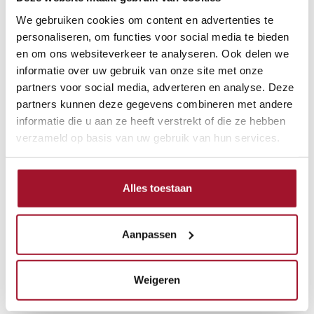
maar omdat het kan. En misschien is dat wel precies
We gebruiken cookies om content en advertenties te
waarom oldtimers zo geliefd blijven. Ze halen de
personaliseren, om functies voor social media te bieden
haast uit autorijden.
en om ons websiteverkeer te analyseren. Ook delen we
informatie over uw gebruik van onze site met onze
partners voor social media, adverteren en analyse. Deze
Ook onderweg gebeurt er iets. Mensen kijken om,
partners kunnen deze gegevens combineren met andere
steken hun duim op of beginnen bij een tankstation
informatie die u aan ze heeft verstrekt of die ze hebben
spontaan over vroeger. Bijna iedereen heeft wel een
verzameld op basis van uw gebruik van hun services.
herinnering aan een Kever, een Eend, een DAF, een
Mercedes, een oude Volvo of een Britse roadster.
Klassiekers maken iets los, ook bij mensen die
Alles toestaan
zichzelf geen autoliefhebber noemen.
Aanpassen
Een zomerrit is bovendien vaak het moment waarop
een auto echt tot leven komt. Na maanden in de
Weigeren
stalling wil je niet meteen honderden kilometers
maken, maar de auto rustig weer leren aanvoelen.