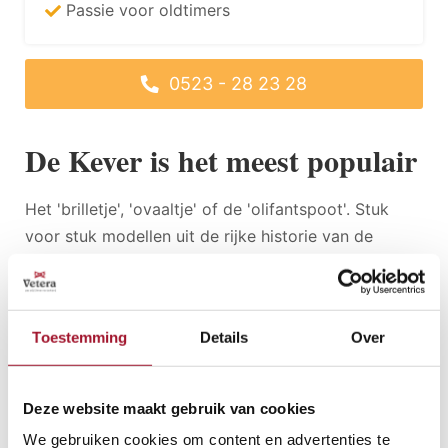
Passie voor oldtimers
0523 - 28 23 28
De Kever is het meest populair
Het 'brilletje', 'ovaaltje' of de 'olifantspoot'. Stuk
voor stuk modellen uit de rijke historie van de
Volkswagen Kever. Het VWE (Bureau voor
voertuigdocumentatie en informatie) deelt mee dat
juist deze modellenreeks de meest populaire
Toestemming
Details
Over
oldtimer van 2016 heeft voortgebracht.
Hiermee laat de elegante volksauto, krachtpaters
Deze website maakt gebruik van cookies
als de Ford Mustang en landgenoot Porsche ver
We gebruiken cookies om content en advertenties te