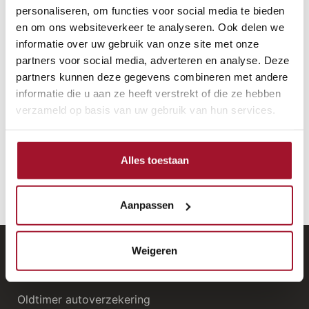
achter zich. Vetera is trots dat zij het voorrecht
personaliseren, om functies voor social media te bieden
heeft om het grote gedeelte van de in Nederland
en om ons websiteverkeer te analyseren. Ook delen we
rijdende Kevers te mogen verzekeren.
informatie over uw gebruik van onze site met onze
partners voor social media, adverteren en analyse. Deze
partners kunnen deze gegevens combineren met andere
Hieronder staat de top 3 van meest populaire
informatie die u aan ze heeft verstrekt of die ze hebben
oldtimers voor u weergegeven.
verzameld op basis van uw gebruik van hun services.
Volkswagen Kever
Ford Mustang
Alles toestaan
Porsche 911
Aanpassen
Weigeren
Vetera Verzekeringen
Oldtimer autoverzekering