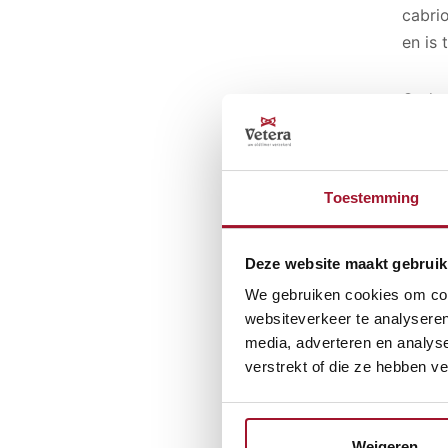
cabrio
en is 
Onder
koppe
versl
klass
Toestemming
handg
geniet
Deze website maakt gebruik
Het c
We gebruiken cookies om cont
scher
websiteverkeer te analyseren
media, adverteren en analys
stukk
verstrekt of die ze hebben v
differ
Qua d
Weigeren