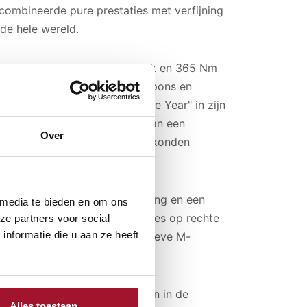
 combineerde pure prestaties met verfijning
 de hele wereld.
 zes-in-lijn, goed voor 343 pk en 365 Nm
rige karakter, directe gasrespons en
 "International Engine of the Year" in zijn
ept. De motor was gekoppeld aan een
Over
ransmissie, waarmee rijders konden
 een perfecte gewichtsverdeling en een
 media te bieden en om ons
lleen indrukwekkende prestaties op rechte
ze partners voor social
nformatie die u aan ze heeft
terwielaandrijving en het actieve M-
rag.
ecifieke bumpers, luchtinlaten in de
Alles toestaan