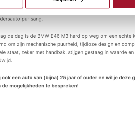
chermen en de kenmerkende dubbele uitlaat. Het interieur w
nele sportstoelen, M-specifieke instrumenten en hoogwaard
jdersauto pur sang.
ag de dag is de BMW E46 M3 hard op weg om een echte kl
md om zijn mechanische puurheid, tijdloze design en compr
ele staat, zeker met handbak, stijgen gestaag in waarde en 
dwijd.
ij ook een auto van (bijna) 25 jaar of ouder en wil je de
 de mogelijkheden te bespreken!