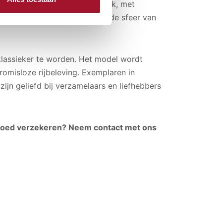
as sportief en luxueus tegelijk, met
ige afwerking. Alles ademde de sfeer van
assieker te worden. Het model wordt
omisloze rijbeleving. Exemplaren in
zijn geliefd bij verzamelaars en liefhebbers
ze goed verzekeren? Neem contact met ons