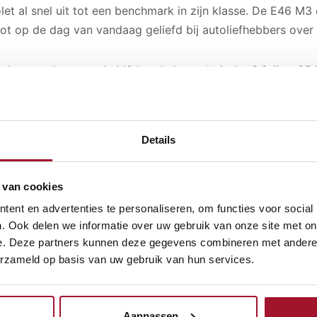
let al snel uit tot een benchmark in zijn klasse. De E46 M3
tot op de dag van vandaag geliefd bij autoliefhebbers over
 de motorkap van de M3 lag de legendarische 3.2-liter S54
l. Deze atmosferische motor stond bekend om zijn hoogtoe
avende soundtrack. De S54 werd meerdere keren bekroond tot
e, wat zijn uitzonderlijke technische kwaliteiten onderstre
Details
eschakelde zesbak of een geavanceerde SMG-sequentiële t
en van een intense rijervaring.
 van cookies
hassis van de E46 M3 was verfijnd en uitgebalanceerd, met
ent en advertenties te personaliseren, om functies voor social
p afgestemde wielophanging. Hierdoor bood de auto niet a
. Ook delen we informatie over uw gebruik van onze site met on
e. Deze partners kunnen deze gegevens combineren met andere i
en, maar ook een messcherp stuurgevoel in bochten. De ach
erzameld op basis van uw gebruik van hun services.
entieel zorgden voor een speels maar controleerbaar rijged
esign onderscheidde de M3 zich met bredere wielkasten, sp
Aanpassen