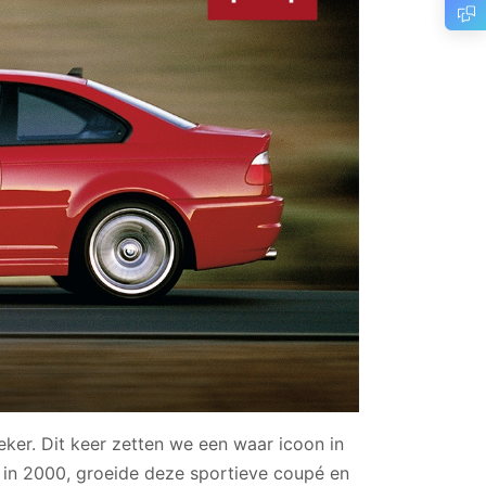
eker. Dit keer zetten we een waar icoon in
 in 2000, groeide deze sportieve coupé en