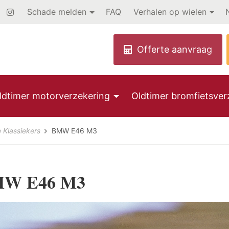
Schade melden
FAQ
Verhalen op wielen
ldtimer motorverzekering
Oldtimer bromfietsver
e Klassiekers
BMW E46 M3
W E46 M3