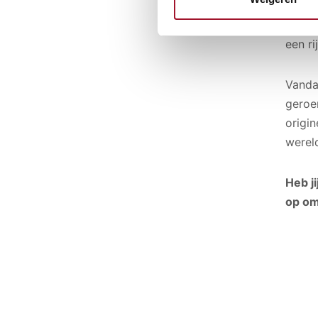
voors
optio
een ri
Vanda
geroe
origin
werel
Heb j
op om