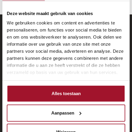
Deze website maakt gebruik van cookies
We gebruiken cookies om content en advertenties te
personaliseren, om functies voor social media te bieden
Vetera Verzekeringen
en om ons websiteverkeer te analyseren. Ook delen we
informatie over uw gebruik van onze site met onze
Oldtimer autoverzekering
partners voor social media, adverteren en analyse. Deze
Oldtimer motorverzekering
partners kunnen deze gegevens combineren met andere
Oldtimer bromfietsverzekering
informatie die u aan ze heeft verstrekt of die ze hebben
verzameld op basis van uw gebruik van hun services.
Interessante links
Alles toestaan
Vetera Oldtimerverzekering
Wanneer een oldtimerverzekering?
Aanpassen
Oldtimerverzekering vergelijken