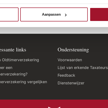
dfiz-keurmerk en de Adfiz-adviseur een betrouwbare partn
Aanpassen
essante links
Ondersteuning
a Oldtimerverzekering
Voorwaarden
er een
Lijst van erkende Taxateurs
merverzekering?
Feedback
merverzekering vergelijken
Dienstenwijzer