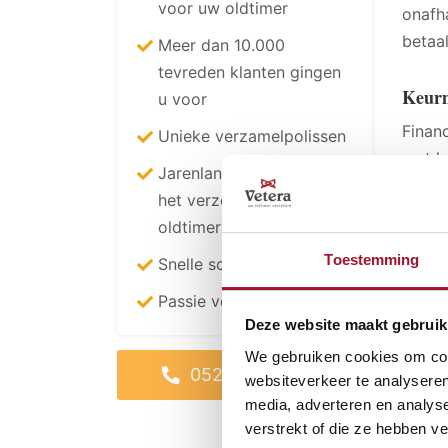
voor uw oldtimer
onafh
betaa
Meer dan 10.000
tevreden klanten gingen
Keur
u voor
Financ
Unieke verzamelpolissen
met hu
Jarenlange ervaring in
onder
het verzekeren van
meer 
oldtimers
Toestemming
Snelle schadeafhandeling
Kenni
Passie voor oldtimers
Door 
Deze website maakt gebruik
helder
consum
We gebruiken cookies om cont
0523 - 28 23 28
websiteverkeer te analyseren
produ
media, adverteren en analys
financ
verstrekt of die ze hebben v
besli