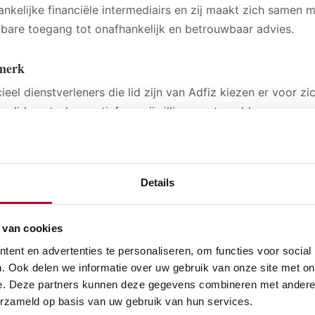
ankelijke financiële intermediairs en zij maakt zich samen 
lbare toegang tot onafhankelijk en betrouwbaar advies.
merk
ieel dienstverleners die lid zijn van Adfiz kiezen er voor zi
n lidmaatschap actief en vrijwillig voor te voldoen aan ee
scheidend maken in de markt en die de consument meer ze
aan gedragscodes op het gebied van onafhankelijkheid van a
Details
s is macht
de consument objectief en in begrijpelijke taal te informer
 van cookies
 en inzichtelijk wegwijs te maken in de wereld van financië
ent in de financiële markt versterken door hem beter in sta
ent en advertenties te personaliseren, om functies voor social
. Ook delen we informatie over uw gebruik van onze site met on
cten, adviezen en dienstverleners te beoordelen. De consu
e. Deze partners kunnen deze gegevens combineren met andere i
ieel dienstverlener die lid is van Adfiz in de positie gebrac
erzameld op basis van uw gebruik van hun services.
ssingen kan nemen voor een goede financiële toekomst of vo