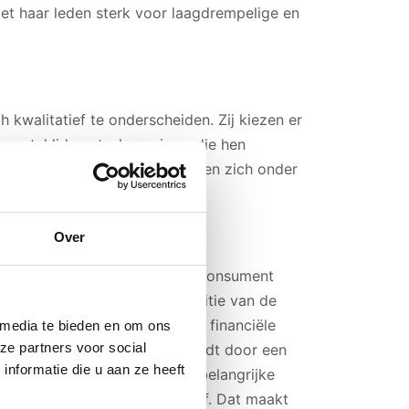
met haar leden sterk voor laagdrempelige en
ch kwalitatief te onderscheiden. Zij kiezen er
n aantal lidmaatschapseisen, die hen
kerheid geven. Zij onderwerpen zich onder
dvies en integriteit.
Over
en streeft Adfiz ernaar om de consument
le producten. Adfiz wil de positie van de
at te stellen de kwaliteit van financiële
 media te bieden en om ons
ze partners voor social
ment of de zakelijke klant wordt door een
nformatie die u aan ze heeft
ht dat hij met een gerust hart belangrijke
or zekerheid voor zijn bedrijf. Dat maakt