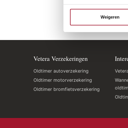
het A
Weigeren
Vetera Verzekeringen
Inter
Oldtimer autoverzekering
Veter
Oldtimer motorverzekering
Wanne
oldti
Oldtimer bromfietsverzekering
Oldti