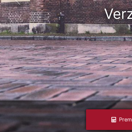
V
o
Prem