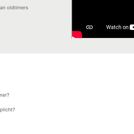
van oldtimers
mer?
plicht?