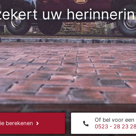
etera, de specialist 
ldtimerverzekeringe
Of bel voor een 
ie berekenen
0523 - 28 23 2