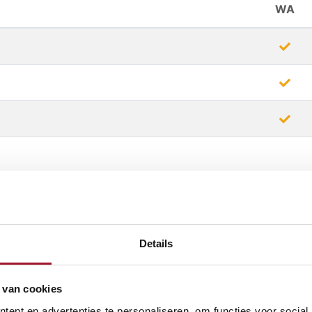
WA
Details
r)
 van cookies
ent en advertenties te personaliseren, om functies voor social