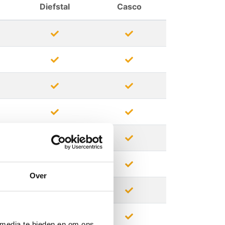
Diefstal
Casco
Over
 media te bieden en om ons