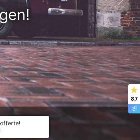
in
n.
8.7
offerte!
8